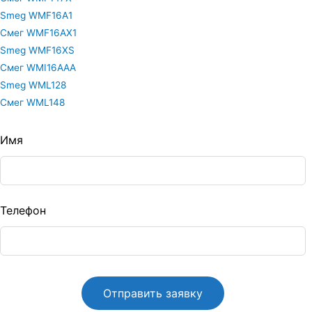
Smeg WMF16A1
Смег WMF16AX1
Smeg WMF16XS
Смег WMI16AAA
Smeg WML128
Смег WML148
Leave
Имя
this
ield
blank
Телефон