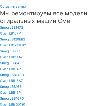
Оставить заявку
Мы ремонтируем все модели
стиральных машин Смег
Smeg LSE147S
Смег LB107-1
Smeg LB120EB2
Смег LB121SEB2
Smeg LB86-1
Смег LBB14AZ
Smeg LBB14B
Смег LBB14P
Smeg LBB14RO
Смег LBB16AZ
Smeg LBB16B
Смег LBB16P
Smeg LBB16RO
Смег LBE 50120